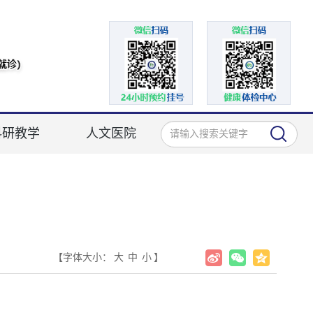
科研教学
人文医院
【字体大小：
大
中
小
】