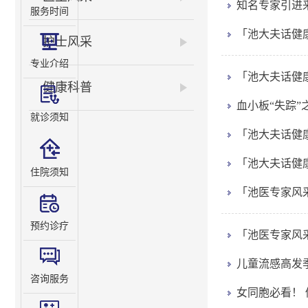
知名专家引进来
服务时间
「池大夫话健康
护士风采
专业介绍
「池大夫话健
健康科普
血小板“失踪”
就诊须知
「池大夫话健
「池大夫话健
住院须知
「池医专家风
预约诊疗
「池医专家风
儿童流感高发
咨询服务
女同胞必看！