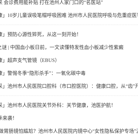
 会诊费用能补贴 打在池州人家门口的“名医站”
」10岁儿童误吸笔帽呼吸困难 池州市人民医院呼吸与危重症医学科
康」预防心源性猝死，从这一刻开始！
之谜 | 中国血小板日前，一文读懂特发性血小板减少性紫癜
康」超声支气管镜（EBUS）
康」警惕冬季“隐形杀手”：一氧化碳中毒
采」池州市人民医院口腔科（市口腔医院）：健康口腔，从“齿”
采」池州市人民医院关节外科：关节健康，池医护航！
季来袭！
 做胃肠镜怕尴尬？池州市人民医院内镜中心“女性隐私保护专场”