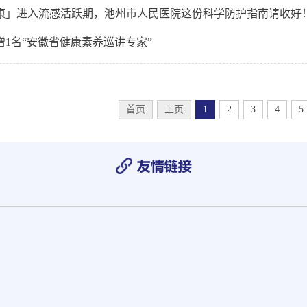
康」进入流感活跃期，池州市人民医院这份科学防护指南请收好
1名“安徽省健康素养巡讲专家”
首页
上页
1
2
3
4
5