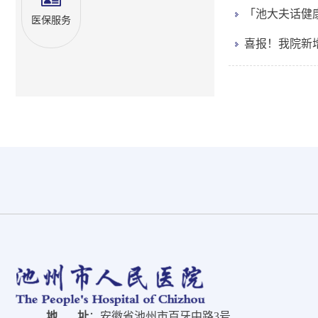
「池大夫话健
医保服务
喜报！我院新增
地 址
：安徽省池州市百牙中路3号