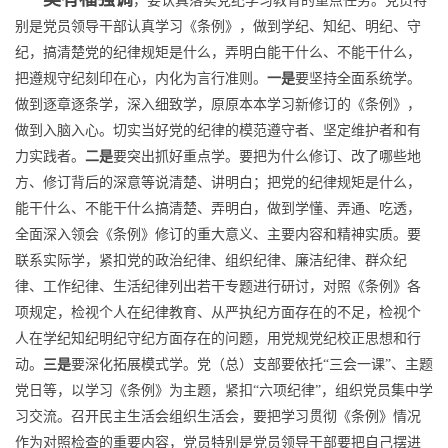
，要认真落实党纪学习教育的重点任务。党员特
别是党员领导干部认真学习《条例》，做到学纪、知纪、明纪、守
纪，搞清楚党的纪律规矩是什么，弄明白能干什么、不能干什么，
把遵规守纪刻印在心，内化为言行准则。
一是
要坚持全面系统学。
做到逐章逐条学，深入细致学，原原本本学习新修订的《条例》，
做到入脑入心。切实当好党的纪律的模范遵守者、坚定维护者和有
力实践者。
二是
要突出抓好重点学。要把为什么修订、改了哪些地
方、修订背后的深意等说清楚、讲明白；把党的纪律规矩是什么，
能干什么、不能干什么搞清楚、弄明白，做到学懂、弄通、吃透，
全面深入领会《条例》修订的重大意义、主要内容和精神实质。要
联系实际学，紧扣党的政治纪律、组织纪律、廉洁纪律、群众纪
律、工作纪律、生活纪律列出若干专题进行研讨，对照《条例》各
项规定，检视个人在纪律教育、从严执纪方面存在的不足，检视个
人在学纪知纪明纪守纪方面存在的问题，用党规党纪校正思想和行
动。
三是
要深化拓展模式学。党（总）支部要依托“三会一课”、主题
党日等，以学习《条例》为主题，紧扣“六项纪律”，组织党员集中学
习交流。召开民主生活会组织生活会，要把学习贯彻《条例》情况
作为对照检查的重要内容，党员特别是党员领导干部要把自己摆进