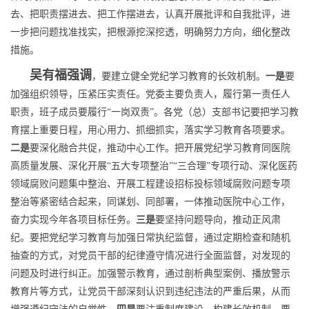
去、把职责摆进去、把工作摆进去，认真开展批评和自我批评，进
一步把问题找准找实，把根源挖深挖透，明确努力方向，细化整改
措施。
吴有福强调
，要建立健全党纪学习教育的长效机制。
一是
要
加强组织领导，压紧压实责任。党委主要负责人，履行第一责任人
职责，班子成员要履行“一岗双责”。各党（总）支部书记要把学习教
育摆上重要日程，用心用力、抓细抓实，落实学习教育各项要求。
二是
要深化融合共促，推动中心工作。把开展党纪学习教育同医院
高质量发展、深化开展“五大专项整治”“三合理”专项行动、深化医药
领域腐败问题集中整治、开展工程建设招标投标领域腐败问题专项
整治等紧密结合起来，同谋划、同部署，一体推动医院中心工作，
奋力实现今年各项目标任务。
三是
要坚持问题导向，推动正风肃
纪。要把党纪学习教育与加强日常执纪监督，通过定期检查和随机
抽查的方式，对党员干部的纪律遵守情况进行全面监督，对发现的
问题及时进行纠正。加强警示教育，通过剖析典型案例、播放警示
教育片等方式，让党员干部深刻认识到违纪违法的严重后果，从而