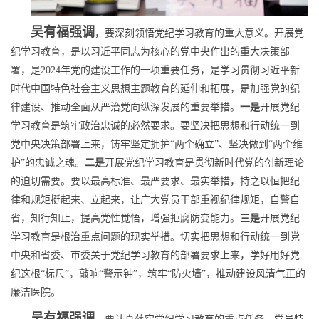
吴有福强调
，要深刻领悟党纪学习教育的重大意义。开展党
纪学习教育，是以习近平同志为核心的党中央作出的重大决策部
署，是2024年党的建设工作的一项重要任务，是学习贯彻习近平新
时代中国特色社会主义思想主题教育的延伸和拓展，是加强党的纪
律建设、推动全面从严治党向纵深发展的重要举措。
一是
开展党纪
学习教育是筑牢政治忠诚的必然要求。要坚决把思想和行动统一到
党中央决策部署上来，铸牢坚定拥护“两个确立”、坚决做到“两个维
护”的忠诚之魂。
二是
开展党纪学习教育是贯彻新时代党的创新理论
的迫切需要。要以最高标准、最严要求、最实举措，持之以恒把纪
律和规矩挺起来、立起来，让广大党员干部重视纪律规矩，自警自
省，知行知止，提高党性觉悟，增强拒腐防变能力。
三是
开展党纪
学习教育是根治重点问题的现实举措。切实把思想和行动统一到党
中央和省委、市委关于党纪学习教育的部署要求上来，学好用好党
纪这根“标尺”，敲响“警示钟”，筑牢“防火墙”，推动建设风清气正的
廉洁医院。
吴有福强调