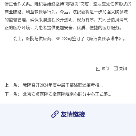
清正合作关系。院纪委始终坚持“零容忍”态度，坚决查处任何形式的
商业贿赂、利益输送等行为。今后，院纪委将进一步加强采购领域
的监督管理，确保采购流程公开透明、规范有序，共同营造风清气
正的医疗环境，为患者提供更加安全、优质、便捷的医疗服务。
会上，医院与供应商、SPD公司签订了《廉洁责任承诺书》。
顶部
关闭
上一条：
我院召开2024年度中层干部述职述廉考核...
下一条：
北京安贞医院安徽医院皖南心脏分中心正式落...