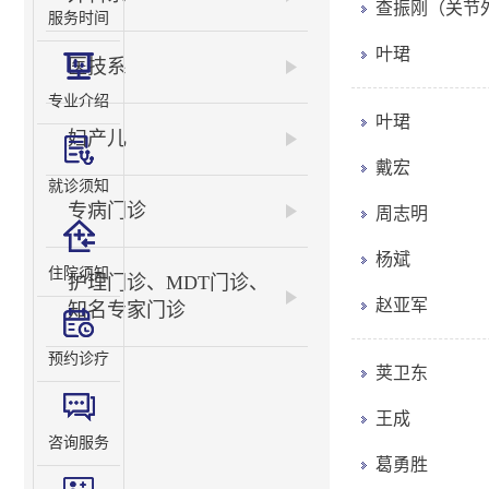
查振刚（关节
服务时间
叶珺
医技系
专业介绍
叶珺
妇产儿
戴宏
就诊须知
专病门诊
周志明
杨斌
住院须知
护理门诊、MDT门诊、
赵亚军
知名专家门诊
预约诊疗
荚卫东
王成
咨询服务
葛勇胜