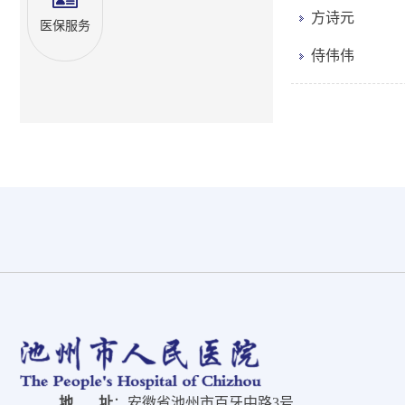
方诗元
医保服务
侍伟伟
地 址
：安徽省池州市百牙中路3号