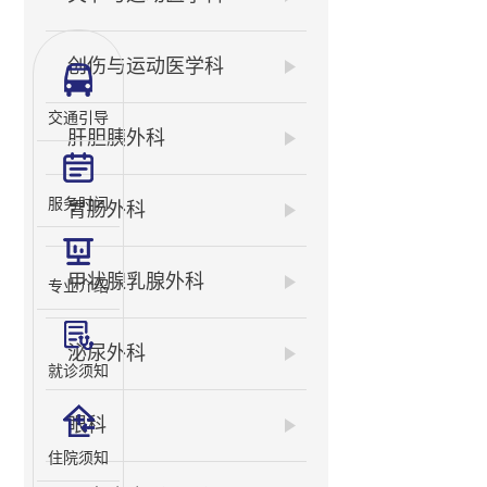
创伤与运动医学科
交通引导
肝胆胰外科
服务时间
胃肠外科
甲状腺乳腺外科
专业介绍
泌尿外科
就诊须知
眼科
住院须知