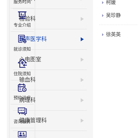
服务时间
柯媛
吴珍静
检验科
专业介绍
徐英英
超声医学科
就诊须知
心电图室
住院须知
输血科
预约诊疗
病理科
健康管理科
咨询服务