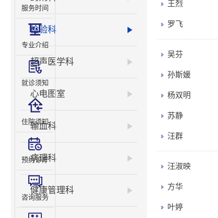
王烈
服务时间
罗飞
检验科
专业介绍
吴芬
超声医学科
孙斯媛
就诊须知
心电图室
杨双明
苏静
住院须知
输血科
汪群
病理科
预约诊疗
汪淑映
方华
健康管理科
咨询服务
叶婷