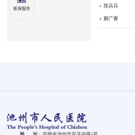
陈兵兵
医保服务
解广春
地 址
：安徽省池州市百牙中路3号